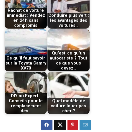
Rachat de voiture
immédiat : Vendez
Conduire plus vert :
en 24 h sans
les avantages des
compromis
voitures…
Qu'est-ce qu'un
Ce qu'il faut savoir
autocariste ? Tout
sur la Toyota Camry
ce que vous
XV70
devez…
DIY ou Expert :
Conseils pour le
Quel modèle de
remplacement
voiture louer pas
des…
cher ?